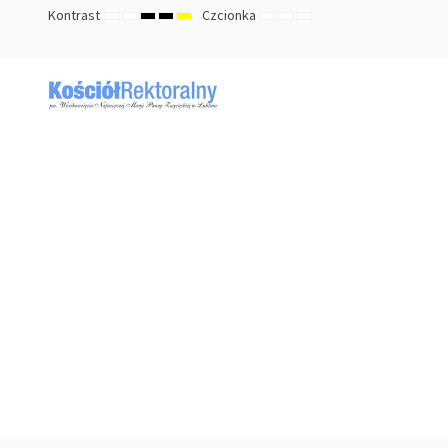
Kontrast
Czcionka
TRYB
TRYB
HIGH
HIGH
HIGH
ZMNIEJSZ
DOMYŚLNY
ZWIĘKSZ
DOMYŚLNY
NOCNY
CONTRAST
CONTRAST
CONTRAST
ROZMIAR
ROZMIAR
ROZMIAR
BLACK
BLACK
YELLOW
CZCIONKI
CZCIONKI
CZCIONKI
WHITE
YELLOW
BLACK
MODE
MODE
MODE