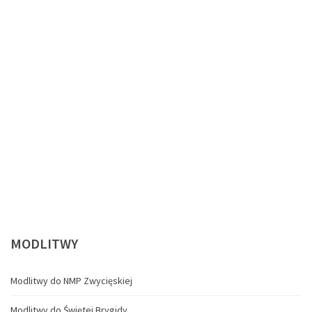
MODLITWY
Modlitwy do NMP Zwycięskiej
Modlitwy do Świętej Brygidy